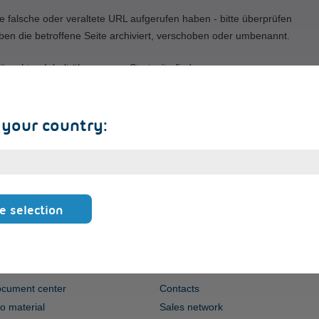
e falsche oder veraltete URL aufgerufen haben - bitte überprüfen
ben die betroffene Seite archiviert, verschoben oder umbenannt.
ünschten Inhalt über unsere Startseite finden.
 your country:
e selection
ERVICE
CONTACT
cument center
Contacts
fo material
Sales network