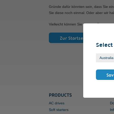
Gründe dafür könnten sein, dass Sie ein
Sie diese noch einmal. Oder aber wir ha
Vielleicht können Sie den von Ihnen gew
Zur Startseite
Select
Sav
PRODUCTS
S
AC drives
Do
Soft starters
In