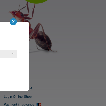
ONLINE-SHOP
Login Online-Shop
Payment in advance