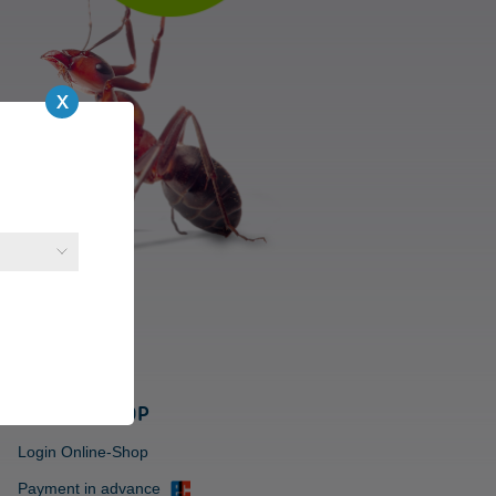
ONLINE-SHOP
Login Online-Shop
Payment in advance