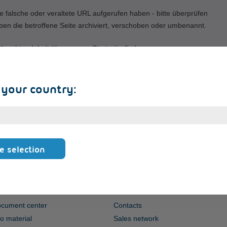
e falsche oder veraltete URL aufgerufen haben - bitte überprüfen
ben die betroffene Seite archiviert, verschoben oder umbenannt.
ünschten Inhalt über unsere Startseite finden.
 your country:
e selection
ERVICE
CONTACT
cument center
Contacts
fo material
Sales network