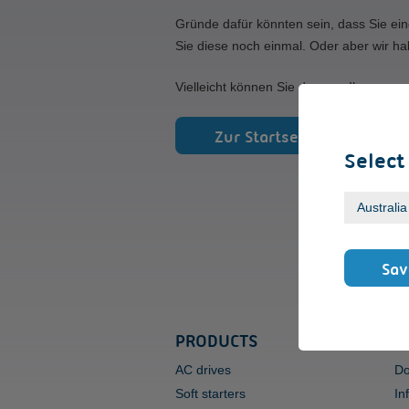
Gründe dafür könnten sein, dass Sie ein
Sie diese noch einmal. Oder aber wir ha
Vielleicht können Sie den von Ihnen gew
Zur Startseite
Select
Sav
PRODUCTS
S
AC drives
Do
Soft starters
In