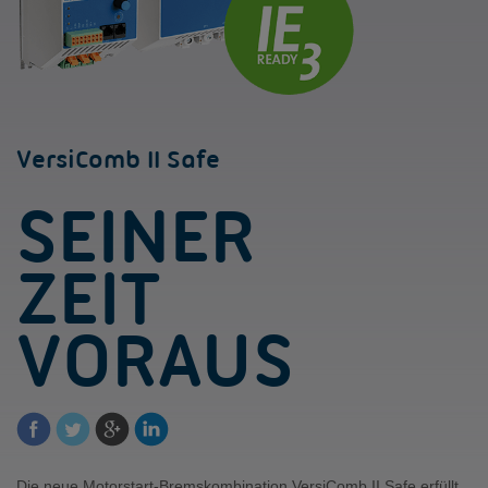
VersiComb II Safe
SEINER
ZEIT
VORAUS
Die neue Motorstart-Bremskombination VersiComb II Safe erfüllt