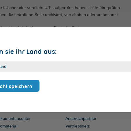
e falsche oder veraltete URL aufgerufen haben - bitte überprüfen
ben die betroffene Seite archiviert, verschoben oder umbenannt.
ünschten Inhalt über unsere Startseite finden.
 sie ihr Land aus:
hl speichern
ERVICE
KONTAKT
kumentencenter
Ansprechpartner
fomaterial
Vertriebsnetz