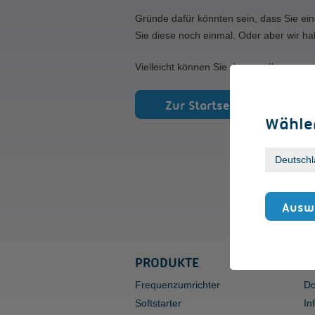
Gründe dafür könnten sein, dass Sie ein
Sie diese noch einmal. Oder aber wir ha
Vielleicht können Sie den von Ihnen gew
Zur Startseite
Wählen
Auswa
PRODUKTE
S
Frequenzumrichter
Do
Softstarter
In