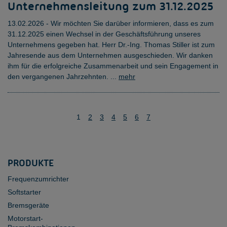
Unternehmensleitung zum 31.12.2025
13.02.2026 - Wir möchten Sie darüber informieren, dass es zum
31.12.2025 einen Wechsel in der Geschäftsführung unseres
Unternehmens gegeben hat. Herr Dr.-Ing. Thomas Stiller ist zum
Jahresende aus dem Unternehmen ausgeschieden. Wir danken
ihm für die erfolgreiche Zusammenarbeit und sein Engagement in
den vergangenen Jahrzehnten. ...
mehr
Seitennummerierung
1
2
3
4
5
6
7
der
Beiträge
PRODUKTE
Frequenzumrichter
Softstarter
Bremsgeräte
Motorstart-