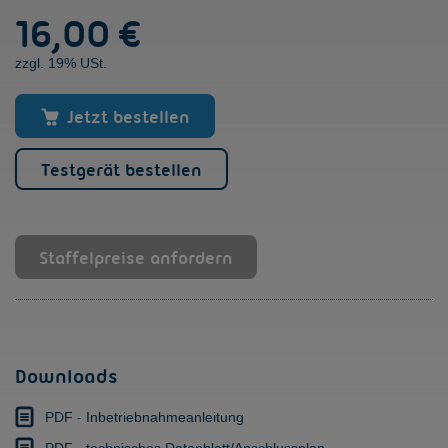
16,00
€
Menge
zzgl. 19% USt.
Jetzt bestellen
Testgerät bestellen
Staffelpreise anfordern
Downloads
PDF - Inbetriebnahmeanleitung
PDF - technisches Datenblatt/Anschlussplan