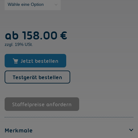
VersiStart
ab
158.00 €
II
plus
zzgl. 19% USt.
[6
-
32A]
Jetzt bestellen
Menge
Testgerät bestellen
Staffelpreise anfordern
Merkmale