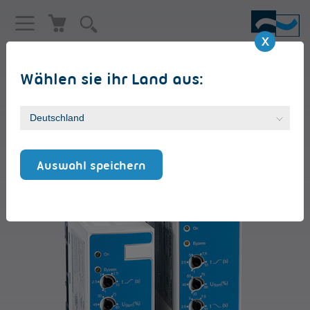
Wählen sie ihr Land aus:
SANFTANLAUFGERÄT PLUS
VersiStart II plus [6 - 32A]
Auswahl speichern