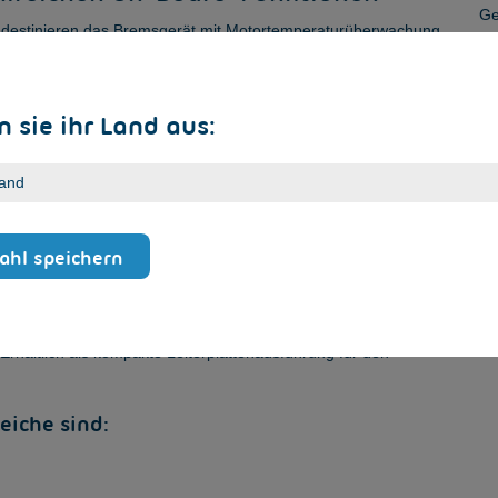
Ge
rädestinieren das Bremsgerät mit Motortemperaturüberwachung
Ve
itungsmaschinen, wie Fräsen, Hobel, Sägen, Bürsten und
un
schinen in Industrie und Haustechnik, zum Beispiel
St
er Lüfter werden durch das VersiBrake Safe LP 480-60 PL c
 sie ihr Land aus:
tere On-Bord-Funktionen stellen beispielsweise sicher, dass
es angeschlossenen Motors kontrolliert und darauf die
n Bremsstrom abstimmt.
le im Überblick
hl speichern
-60 PL c
als elektrisches Betriebsmittel zum Einsatz in
für den Einsatz in Maschinen zur Abbremsung von
rommotoren der Wirkungsgradklassen IE1, IE2 und IE3 (IE4 in
 das VersiBrake Safe LP 480-60 PL c für Asynchronmotoren mit
rhältlich als kompakte Leiterplattenausführung für den
eiche sind: