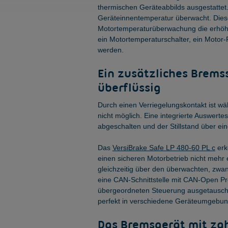
thermischen Geräteabbilds ausgestattet
Geräteinnentemperatur überwacht. Dies
Motortemperaturüberwachung die erhöht
ein Motortemperaturschalter, ein Moto
werden.
Ein zusätzliches Brems
überflüssig
Durch einen Verriegelungskontakt ist 
nicht möglich. Eine integrierte Auswert
abgeschalten und der Stillstand über e
Das
VersiBrake Safe LP 480-60 PL c
erk
einen sicheren Motorbetrieb nicht mehr 
gleichzeitig über den überwachten, zwa
eine CAN-Schnittstelle mit CAN-Open P
übergeordneten Steuerung ausgetauscht 
perfekt in verschiedene Geräteumgebunge
Das Bremsgerät mit za