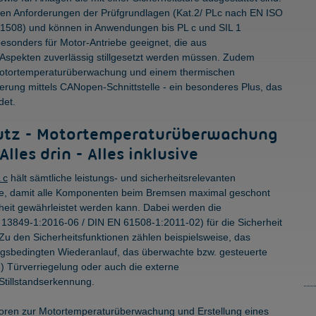
den Anforderungen der Prüfgrundlagen (Kat.2/ PLc nach EN ISO
1508) und können in Anwendungen bis PL c und SIL 1
esonders für Motor-Antriebe geeignet, die aus
 Aspekten zuverlässig stillgesetzt werden müssen. Zudem
 Motortemperaturüberwachung und einem thermischen
erung mittels CANopen-Schnittstelle - ein besonderes Plus, das
det.
hutz - Motortemperaturüberwachung
lles drin - Alles inklusive
 c
hält sämtliche leistungs- und sicherheitsrelevanten
lle, damit alle Komponenten beim Bremsen maximal geschont
heit gewährleistet werden kann. Dabei werden die
3849-1:2016-06 / DIN EN 61508-1:2011-02) für die Sicherheit
Zu den Sicherheitsfunktionen zählen beispielsweise, das
ngsbedingten Wiederanlauf, das überwachte bzw. gesteuerte
-) Türverriegelung oder auch die externe
 Stillstandserkennung.
soren zur Motortemperaturüberwachung und Erstellung eines