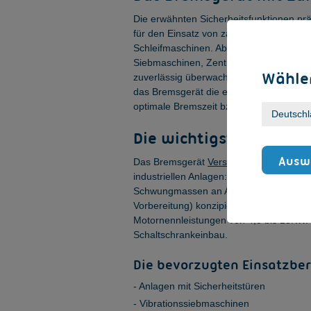
Die erwähnten Sicherheitsfunktionen p
für den Einsatz von zahlreichen Bearbe
Schleifmaschinen. Aber auch weitere Ma
Siebmaschinen, Zentrifugen, Rüttler od
Wählen
zuverlässig überwacht und gebremst. Wei
das Bremsgerät die elektrischen Daten d
optimale Bremszeit bzw. den benötigte
Die wichtigsten Merkma
Auswa
Das Bremsgerät
VersiBrake Safe LP 480
industriellen Anlagen: Die Geräte sind 
Schwungmassen an Antrieben mit Drehst
Vorbereitung) konzipiert. Ausgelegt ist
Motornennleistungen von 4,5 bis 15KW. E
Schaltschrankeinbau.
Die bevorzugten Einsatzber
Anlagen mit Sicherheitstüren
Vibrationssiebmaschinen