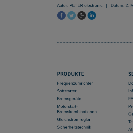
Autor: PETER electronic
|
Datum: 2. 
PRODUKTE
S
Frequenzumrichter
Do
Softstarter
In
Bremsgeräte
F
Motorstart-
Pr
Bremskombinationen
Ge
Gleichstromregler
Te
Sicherheitstechnik
AG