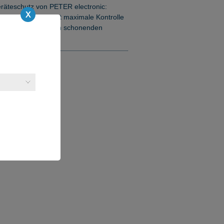
räteschutz von PETER electronic:
rsiBrake Safe bietet maximale Kontrolle
d Sicherheit für den schonenden
illstand