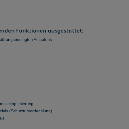
genden Funktionen ausgestattet:
störungsbedingten Anlaufens
emszeitoptimierung
relais (Schutztürverriegelung)
ais