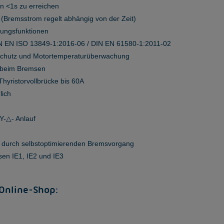
n <1s zu erreichen
 (Bremsstrom regelt abhängig von der Zeit)
rungsfunktionen
IN EN ISO 13849-1:2016-06 / DIN EN 61580-1:2011-02
schutz und Motortemperaturüberwachung
 beim Bremsen
hyristorvollbrücke bis 60A
lich
Y-△- Anlauf
me durch selbstoptimierenden Bremsvorgang
sen IE1, IE2 und IE3
 Online-Shop: