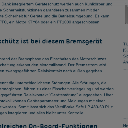
. Dank integriertem Geräteschutz werden auch Kühlkörper und
e Sicherheitsfunktionen garantieren zusammen mit der
e Sicherheit für Geräte und die Betriebsumgebung. Es kann
r-PTC, ein Motor KTY84 oder ein PT1000 angeschlossen
schütz ist bei diesem Bremsgerät
TÜ
[5
Si
während der Bremsphase das Einschalten des Motorschützes
An
eschaltung erkennt den Motorstillstand. Der Bremsstrom wird
inen zwangsgeführten Relaiskontakt nach außen gegeben.
ennt die unterschiedlichsten Störungen. Alle Störungen, die
ermöglichen, führen zu einer Einschaltverriegelung und werden
ngsgeführten Relaiskontakt "Gerätestörung" ausgegeben. Über
rotokoll können Geräteparameter und Meldungen mit einer
werden. Somit lässt sich das VersiBrake Safe LP 480-60 PL c
n integrieren und alles bleibt unter Kontrolle.
hlreichen On-Board-Funktionen
Ne