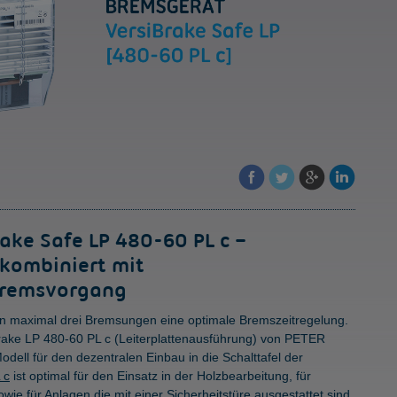
ake Safe LP 480-60 PL c –
 kombiniert mit
Bremsvorgang
on maximal drei Bremsungen eine optimale Bremszeitregelung.
Brake LP 480-60 PL c (Leiterplattenausführung) von PETER
dell für den dezentralen Einbau in die Schalttafel der
 c
ist optimal für den Einsatz in der Holzbearbeitung, für
ie für Anlagen die mit einer Sicherheitstüre ausgestattet sind.