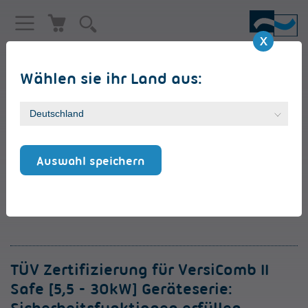
Wählen sie ihr Land aus:
Auswahl speichern
TÜV Zertifizierung für VersiComb II
Safe [5,5 - 30kW] Geräteserie: