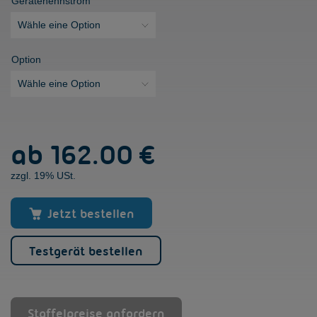
Gerätenennstrom
Option
VersiBrake
ab
162.00 €
L
(LP)
zzgl. 19% USt.
[6
-
30A]
Jetzt bestellen
Menge
Testgerät bestellen
Staffelpreise anfordern