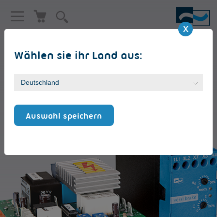
Wählen sie ihr Land aus:
MOTORBREMSGERÄT
VersiBrake L (LP) [6 - 30A]
Auswahl speichern