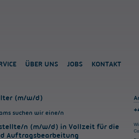
RVICE
ÜBER UNS
JOBS
KONTAKT
lter (m/w/d)
A
+
ams suchen wir eine/n
Wi
ellte/n (m/w/d) in Vollzeit für die
Co
nd Auftragsbearbeitung