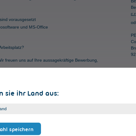
Bi
Be
c.
 sind vorausgesetzt
od
rosoftware und MS-Office
PE
Co
rbeitsplatz?
Br
92
ir freuen uns auf Ihre aussagekräftige Bewerbung,
 sie ihr Land aus:
hl speichern