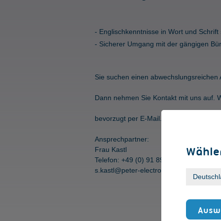
Englischkenntnisse in Wort und Schrift
Sicherer Umgang mit der gängigen Bü
Sie suchen einen abwechslungsreichen A
Dann nehmen Sie Kontakt mit uns auf. W
bevorzugt per E-Mail.
Ansprechpartner:
Wählen
Frau Kastl
Telefon: +49 (0) 91 89 / 41 47-0
s.kastl@peter-electronic.de
Auswa