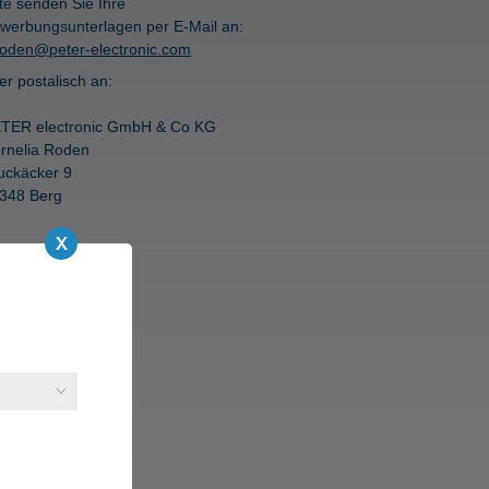
tte senden Sie Ihre
werbungsunterlagen per E-Mail an:
roden@peter-electronic.com
er postalisch an:
TER electronic GmbH & Co KG
rnelia Roden
uckäcker 9
348 Berg