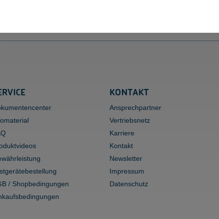
ERVICE
KONTAKT
kumentencenter
Ansprechpartner
fomaterial
Vertriebsnetz
AQ
Karriere
oduktvideos
Kontakt
währleistung
Newsletter
stgerätebestellung
Impressum
B / Shopbedingungen
Datenschutz
nkaufsbedingungen