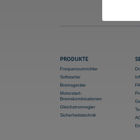
PRODUKTE
S
Frequenzumrichter
Do
Softstarter
In
Bremsgeräte
F
Motorstart-
Pr
Bremskombinationen
Ge
Gleichstromregler
Te
Sicherheitstechnik
AG
Ei