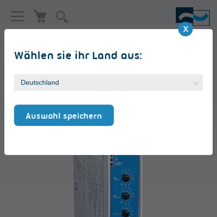
Wählen sie ihr Land aus:
WENDE-SOFTSTARTER FÜR IE3 MOTOR
VersiStart II 9 PS [9A]
Auswahl speichern