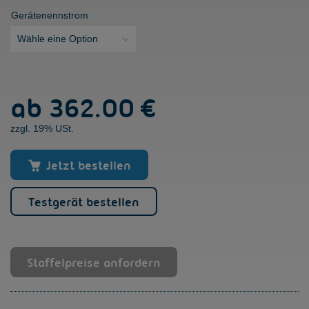
Gerätenennstrom
VersiStart
ab
362.00 €
II
9
zzgl. 19% USt.
PS
[9A]
Menge
Jetzt bestellen
Testgerät bestellen
Staffelpreise anfordern