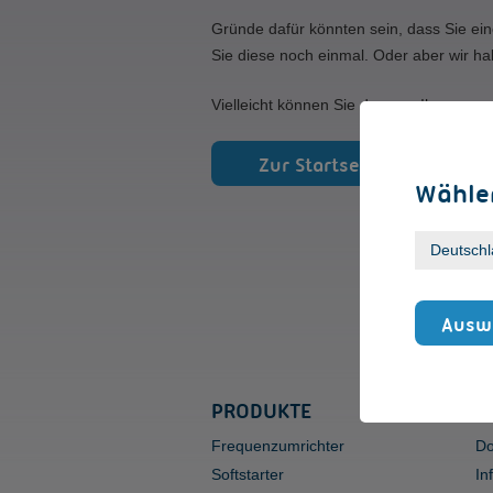
Gründe dafür könnten sein, dass Sie ein
Sie diese noch einmal. Oder aber wir ha
Vielleicht können Sie den von Ihnen gew
Zur Startseite
Wählen
Auswa
PRODUKTE
S
Frequenzumrichter
Do
Softstarter
In