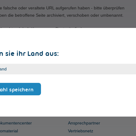
e falsche oder veraltete URL aufgerufen haben - bitte überprüfen
ben die betroffene Seite archiviert, verschoben oder umbenannt.
ünschten Inhalt über unsere Startseite finden.
 sie ihr Land aus:
hl speichern
ERVICE
KONTAKT
kumentencenter
Ansprechpartner
fomaterial
Vertriebsnetz