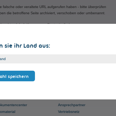
e falsche oder veraltete URL aufgerufen haben - bitte überprüfen
ben die betroffene Seite archiviert, verschoben oder umbenannt.
ünschten Inhalt über unsere Startseite finden.
 sie ihr Land aus:
hl speichern
ERVICE
KONTAKT
kumentencenter
Ansprechpartner
fomaterial
Vertriebsnetz