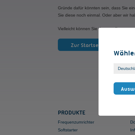
Gründe dafür könnten sein, dass Sie ein
Sie diese noch einmal. Oder aber wir ha
Vielleicht können Sie den von Ihnen gew
Zur Startseite
Wählen
Auswa
PRODUKTE
S
Frequenzumrichter
Do
Softstarter
In