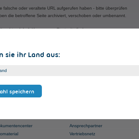
e falsche oder veraltete URL aufgerufen haben - bitte überprüfen
ben die betroffene Seite archiviert, verschoben oder umbenannt.
ünschten Inhalt über unsere Startseite finden.
 sie ihr Land aus:
hl speichern
ERVICE
KONTAKT
kumentencenter
Ansprechpartner
fomaterial
Vertriebsnetz