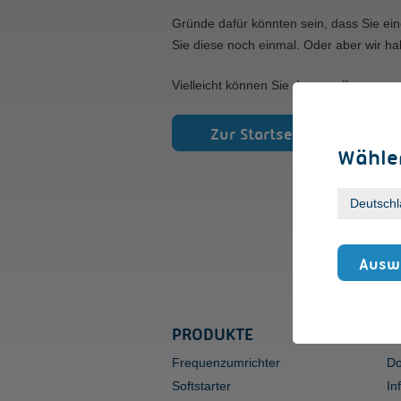
Gründe dafür könnten sein, dass Sie ein
Sie diese noch einmal. Oder aber wir ha
Vielleicht können Sie den von Ihnen gew
Zur Startseite
Wählen
Auswa
PRODUKTE
S
Frequenzumrichter
Do
Softstarter
In