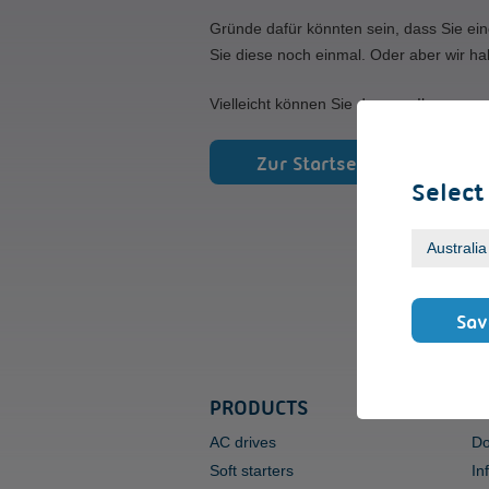
Gründe dafür könnten sein, dass Sie ein
Sie diese noch einmal. Oder aber wir ha
Vielleicht können Sie den von Ihnen gew
Zur Startseite
Select
Sav
PRODUCTS
S
AC drives
Do
Soft starters
In