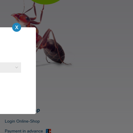
ONLINE-SHOP
Login Online-Shop
Payment in advance