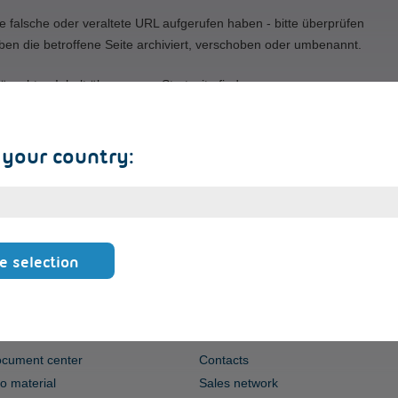
e falsche oder veraltete URL aufgerufen haben - bitte überprüfen
ben die betroffene Seite archiviert, verschoben oder umbenannt.
ünschten Inhalt über unsere Startseite finden.
 your country:
e selection
ERVICE
CONTACT
cument center
Contacts
fo material
Sales network