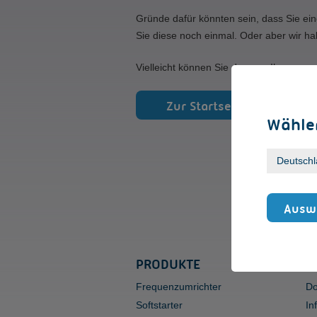
Gründe dafür könnten sein, dass Sie ein
Sie diese noch einmal. Oder aber wir ha
Vielleicht können Sie den von Ihnen gew
Zur Startseite
Wählen
Auswa
PRODUKTE
S
Frequenzumrichter
Do
Softstarter
In