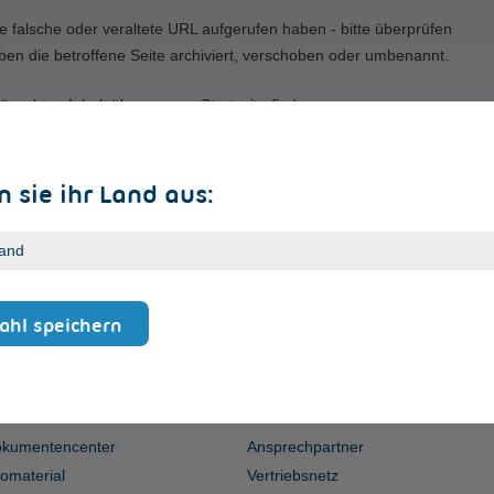
e falsche oder veraltete URL aufgerufen haben - bitte überprüfen
ben die betroffene Seite archiviert, verschoben oder umbenannt.
ünschten Inhalt über unsere Startseite finden.
 sie ihr Land aus:
hl speichern
ERVICE
KONTAKT
kumentencenter
Ansprechpartner
fomaterial
Vertriebsnetz